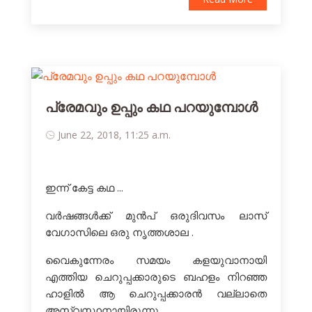
പ്രേമവും ഉപ്പും കഥ പറയുമ്പോള്‍
June 22, 2018, 11:25 a.m.
ഇന്ന് കേട്ട കഥ ...
വർഷങ്ങൾക്ക് മുൻപ് ഒരുദിവസം ലാസ്
വേഗാസിലെ ഒരു നൃത്തശാല .
വൈകുന്നേരം സമയം കളയുവാനായി
എത്തിയ ചെറുപ്പക്കാരുടെ ബഹളം നിറഞ്ഞ
ഹാളിൽ ആ ചെറുപ്പക്കാരൻ വല്ലാതെ
അസ്വസ്ഥനായിരുന്നു ..