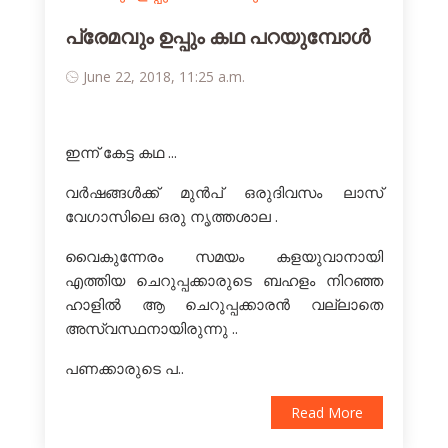
പ്രേമവും ഉപ്പും കഥ പറയുമ്പോള്‍
June 22, 2018, 11:25 a.m.
ഇന്ന് കേട്ട കഥ ...
വർഷങ്ങൾക്ക് മുൻപ് ഒരുദിവസം ലാസ്
വേഗാസിലെ ഒരു നൃത്തശാല .
വൈകുന്നേരം സമയം കളയുവാനായി
എത്തിയ ചെറുപ്പക്കാരുടെ ബഹളം നിറഞ്ഞ
ഹാളിൽ ആ ചെറുപ്പക്കാരൻ വല്ലാതെ
അസ്വസ്ഥനായിരുന്നു ..
പണക്കാരുടെ പ..
Read More