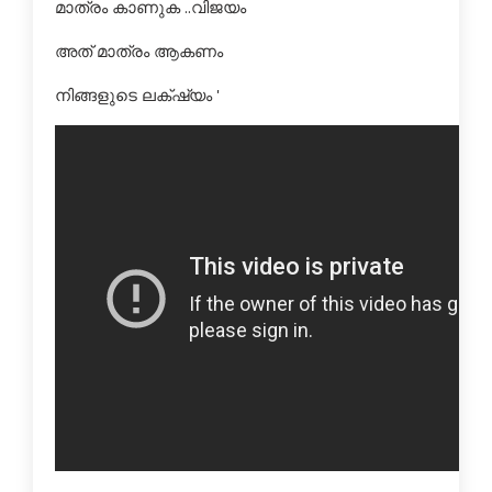
മാത്രം കാണുക ..വിജയം
അത് മാത്രം ആകണം
നിങ്ങളുടെ ലക്‌ഷ്യം '